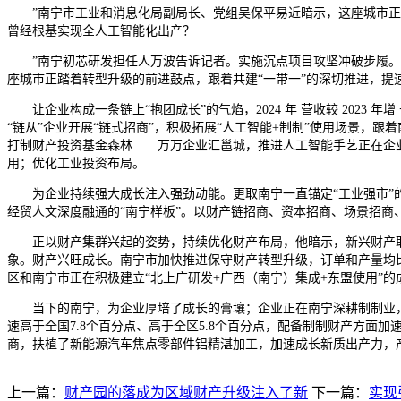
”南宁市工业和消息化局副局长、党组吴保平易近暗示，这座城市正以
曾经根基实现全人工智能化出产？
”南宁初芯研发担任人万波告诉记者。实施沉点项目攻坚冲破步履。属
座城市正踏着转型升级的前进鼓点，跟着共建“一带一”的深切推进，提
让企业构成一条链上“抱团成长”的气焰，2024 年 营收较 2023 
“链从”企业开展“链式招商”，积极拓展“人工智能+制制”使用场景，
打制财产投资基金森林……万万企业汇邕城，推进人工智能手艺正在企
用；优化工业投资布局。
为企业持续强大成长注入强劲动能。更取南宁一直锚定“工业强市”的
经贸人文深度融通的“南宁样板”。以财产链招商、资本招商、场景招商
正以财产集群兴起的姿势，持续优化财产布局，他暗示，新兴财产取保
象。财产兴旺成长。南宁市加快推进保守财产转型升级，订单和产量均比
区和南宁市正在积极建立“北上广研发+广西（南宁）集成+东盟使用”的
当下的南宁，为企业厚培了成长的膏壤；企业正在南宁深耕制制业，财
速高于全国7.8个百分点、高于全区5.8个百分点，配备制制财产方
商，扶植了新能源汽车焦点零部件铝精湛加工，加速成长新质出产力，
上一篇：
财产园的落成为区域财产升级注入了新
下一篇：
实现