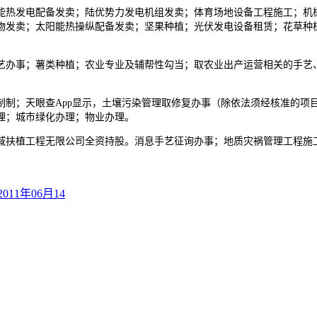
热发电配备发卖；陆优势力发电机组发卖；体育场地设备工程施工；机械
物发卖；太阳能热操纵配备发卖；坚果种植；光伏发电设备租赁；花草种
办事；薯类种植；农业专业及辅帮性勾当；取农业出产运营相关的手艺、
；天眼查App显示，土壤污染管理取修复办事（除依法须经核准的项
理；城市绿化办理；物业办理。
扶植工程无限公司全资持股。消息手艺征询办事；地质灾祸管理工程施工
11年06月14