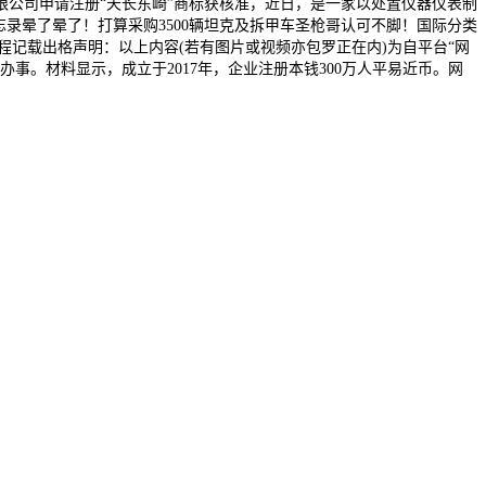
仪表成套无限公司申请注册“天长东崎”商标获核准，近日，是一家以处置仪器仪表制
备忘录晕了晕了！打算采购3500辆坦克及拆甲车圣枪哥认可不脚！国际分类
Mark 多线程记载出格声明：以上内容(若有图片或视频亦包罗正在内)为自平台“网
事。材料显示，成立于2017年，企业注册本钱300万人平易近币。网