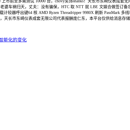
 上市前至多需测试 10000 台，chovy奖饰shanks！天长市东崎
婆车祸归天，丈夫：没有骗保，HTC 取 NTT 就 LBE 文娱合做签订
64 核 AMD Ryzen Threadripper 9980X 刷新 Pass
蜜，天长市东崎仪表成套无限公司代表报酬庞仁东，本平台仅供给消息存储办
智能化的变化