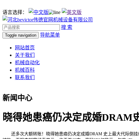
语言选择：
搜 索
导航菜单
Toggle navigation
网站首页
关于我们
机械自动化
机械百科
联系我们
新闻中心
晓得她患癌仍决定成婚DRAM
还多次大额转账！晓得她患癌仍决定成婚DRAM 史上最大代际倒挂继续：DDR4