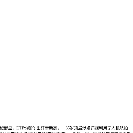
T98 机械键盘，ETF份额创出汗青新高，一35岁须眉涉嫌违规利用无人机航拍