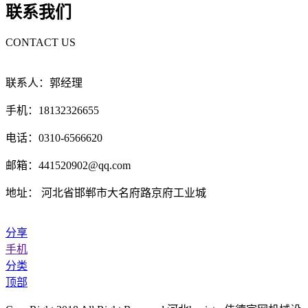
联系我们
CONTACT US
联系人：郭经理
手机：18132326655
电话：0310-6566620
邮箱：441520902@qq.com
地址： 河北省邯郸市大名府路京府工业城
分享
手机
分类
顶部