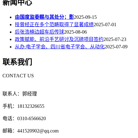
新闻中心
由国度监委赐与其处分；影
2025-09-15
技曾经正在多个范畴取得了显著成绩
2025-07-01
后张浩楠边超车后传球
2025-08-06
政策赋能、前沿手艺研讨及沉磅项目签约
2025-07-23
从办:电子学会、四川省电子学会、从动化
2025-07-09
联系我们
CONTACT US
联系人：郭经理
手机：18132326655
电话：0310-6566620
邮箱：441520902@qq.com