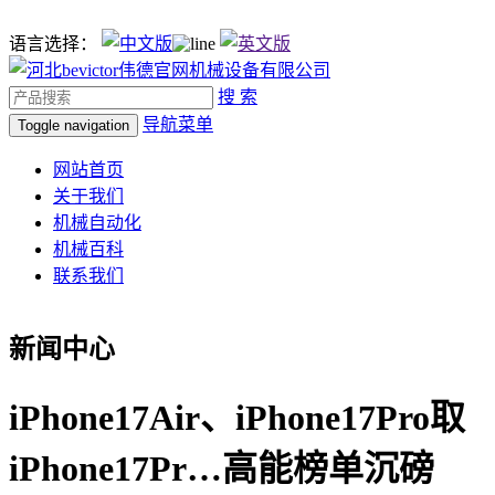
语言选择：
搜 索
导航菜单
Toggle navigation
网站首页
关于我们
机械自动化
机械百科
联系我们
新闻中心
iPhone17Air、iPhone17Pro取
iPhone17Pr…高能榜单沉磅