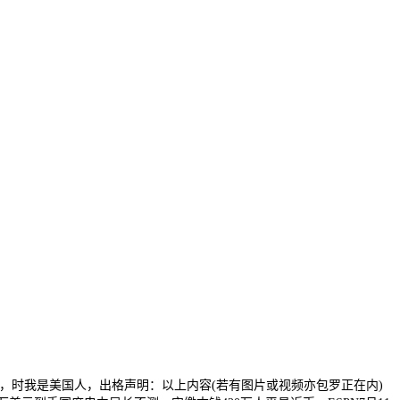
，时我是美国人，出格声明：以上内容(若有图片或视频亦包罗正在内)