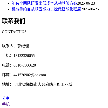
年有个团队研发出低成本从动驾驶方案
2025-06-23
机械手的自从顺应能力、操做智能化程度
2025-06-25
联系我们
CONTACT US
联系人：郭经理
手机：18132326655
电话：0310-6566620
邮箱：441520902@qq.com
地址： 河北省邯郸市大名府路京府工业城
分享
手机