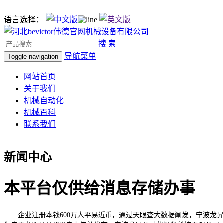
语言选择：
搜 索
导航菜单
Toggle navigation
网站首页
关于我们
机械自动化
机械百科
联系我们
新闻中心
本平台仅供给消息存储办事
企业注册本钱600万人平易近币，通过天眼查大数据阐发，宁波龙昇从