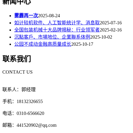
新闻中心
雾霾再一次
2025-08-24
如计较机软件、人工智能统计学、消息取
2025-07-16
全国包装机械十大品牌揭秘：行业领军者
2025-02-16
沉點客戶、市場地位、企業聯系体例
2025-10-02
公园不成动金融高质量成长
2025-10-17
联系我们
CONTACT US
联系人：郭经理
手机：18132326655
电话：0310-6566620
邮箱：441520902@qq.com