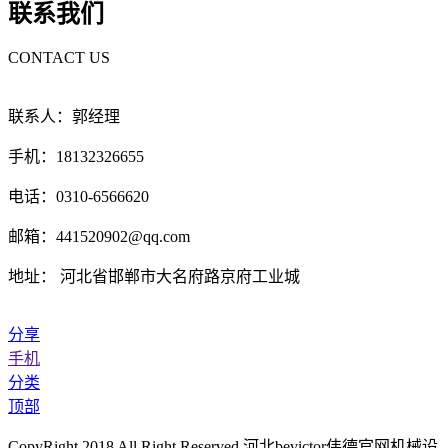
联系我们
CONTACT US
联系人：郭经理
手机：18132326655
电话：0310-6566620
邮箱：441520902@qq.com
地址： 河北省邯郸市大名府路京府工业城
分享
手机
分类
顶部
CopyRight 2018 All Right Reserved 河北bevictor伟德官网机械设