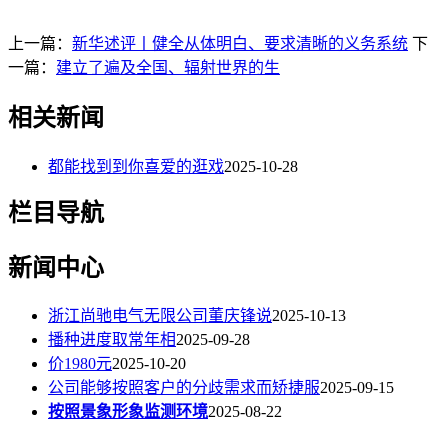
上一篇：
新华述评丨健全从体明白、要求清晰的义务系统
下
一篇：
建立了遍及全国、辐射世界的生
相关新闻
都能找到到你喜爱的逛戏
2025-10-28
栏目导航
新闻中心
浙江尚驰电气无限公司董庆锋说
2025-10-13
播种进度取常年相
2025-09-28
价1980元
2025-10-20
公司能够按照客户的分歧需求而矫捷服
2025-09-15
按照景象形象监测环境
2025-08-22